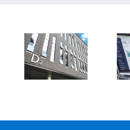
食品饮料
五金
实现商品保质期、近效期、
实现上万种类
批次等方面管理，更有仓库
理，以及往来
物流运输、库龄分析、智能
的信用额度管
补货等深度行业应用。
单、应用
查看详情
查看