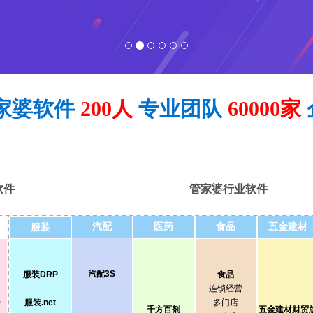
家婆软件
200人
专业团队
60000家
软件
管家婆行业软件
汽配
医药
食品
五金建材
服装
汽配3S
服装DRP
食品
----------
连锁经营
9
服装.net
多门店
千方百剂
五金建材财贸