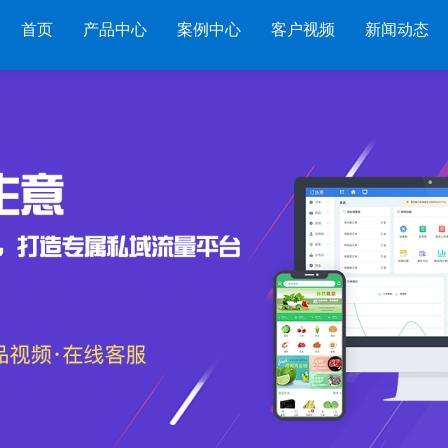
首页
产品中心
案例中心
客户视频
新闻动态
服装系列
行业系列
电子商务
管家婆服装DRP
千方百剂医药药械
管家婆全渠道
管
管家婆服装net
管家婆汽配汽修
SAAS
管家婆云ERP
物
管家婆服装SII
管家婆母婴用品
SAAS
管家婆订货易
手
管家婆服装普及版
管家婆皮革布匹
管家婆易会员
物
管家婆ishop SAAS
管家婆五金建材
有赞商城O2O
美
SAAS
物联通客户通
管