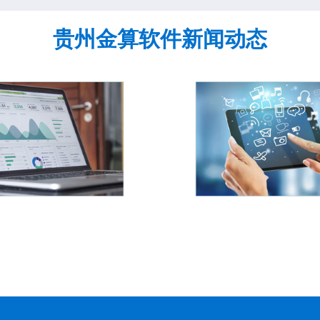
贵州金算软件新闻动态
建材
汽配汽修
零部件商品管
汽配维修、送修、上门维
序列号是
客户分布广泛
修、整机更换。从维修接
管理的内
控、操作简
件、到维修业务处理、维修
管理，保
易上手。
费用核算、维修取件及服务
分重要。
回访等环节进行严格把关。
控商品的
性实现
详情
询。通过
查看详情
实现防