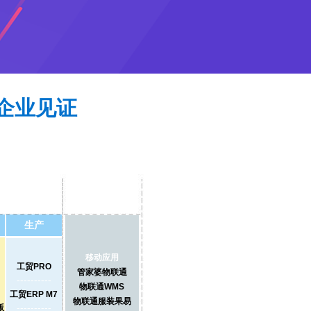
企业见证
生产
移动应用
工贸PRO
管家婆物联通
----------
物联通WMS
工贸ERP M7
物联通服装果易
----------
版