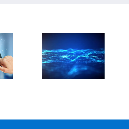
通讯数码
灯饰照明
通讯数码行业必须
商品多品种、小批量、定制
容，对于商品库存
化，变更频繁成本核算是难
修、维修等环节十
点，并且存在临时替代的情
 通过严格序列号管
况，条码支撑、质量追溯管
市场流向具有唯一
理也十分重要。
序列号流向跟踪查
序列号管理还可以
查看详情
伪查询、防止串货
等。
查看详情