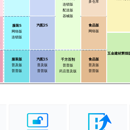
多仓库
连锁版
配送版
器械版
汽配2S
食品版
服装S
网络版
网络版
连锁版
8
五金建材辉煌
服装版
汽配1S
食品版
千方百剂
普及版
普及版
普及版
普普版
普普版
普普版
普普版
药店普及版
3