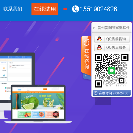
联系我们
贵州贵阳管家婆软件
移动应用
CRM OA
其他产品
QQ售前咨询
QQ售后服务
家婆物联通手机
管家婆协同CRM
管家婆开票通
联通WMS
腾讯企业微信
美迪设备数采
持开单PDA
阿里钉钉
管家婆二次开发
联通果易
管家婆天通眼
管家婆支付通
迪数据通
任我行指掌天下
管家婆云平台
家婆掌上工厂
美迪MES系统
管家婆服务通