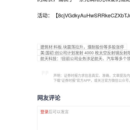
活动：【
8cjVGdkyAuHwSRRkeCZXbTJ
建筑材:料板.块震荡拉升，濮耐股份等多股涨停
美;国初;创公司计划发射 4000 枚太空反射镜反
航天科技：!目前公司业务涉足航天、汽车等多个
声明：证券时报力求信息真实、准确，文章提及内
下载“证券时报”官方APP，或关注官方微信公众
网友评论
登录
后可以发言