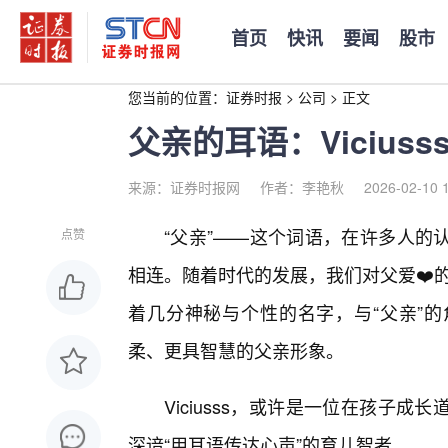
首页
快讯
要闻
股市
您当前的位置：
证券时报
>
公司
>
正文
父亲的耳语：Viciu
来源：证券时报网
作者：李艳秋
2026-02-10 
“父亲”——这个词语，在许多人的
点赞
相连。随着时代的发展，我们对父爱❤️的理
着几分神秘与个性的名字，与“父亲”
柔、更具智慧的父亲形象。
Viciusss，或许是一位在孩子
深谙“用耳语传达心声”的育儿智者。