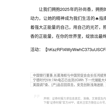
让我们拥抱2025年的孙尚香，拥
动力，让她的精神成为我们生活的🔥指
着强大正能量的自己，用自己的光芒，照
香的正能量，在你的世界里，绽放出最绚
活动：【
hKszRFt4WyWwhC373uUSCF
中国银行董事,长葛海蛟与中国贸促会会长任鸿斌
宁德时代5!8:7Ah电芯已出货2GWh 下一代储能
美国调?查、{产}品召回双击，安克创新浅海迷航
声明：证券时报力求信息真实、准确，文章提及内
下载“证券时报”官方APP，或关注官方微信公众