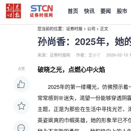
首页
快讯
要闻
股市
您当前的位置：
证券时报
>
公司
>
正文
孙尚香：2025年，
来源：证券时报网
作者：王小丫
2026-02-10 
破晓之光，点燃心中火焰
点赞
2025年的第一缕曙光，仿佛预示
常常感到🌸迷失，渴望一份能够穿透阴霾的
主题，正是为那些在生活中寻找光芒、
英姿飒爽的巾帼英雄，她的形象早已不