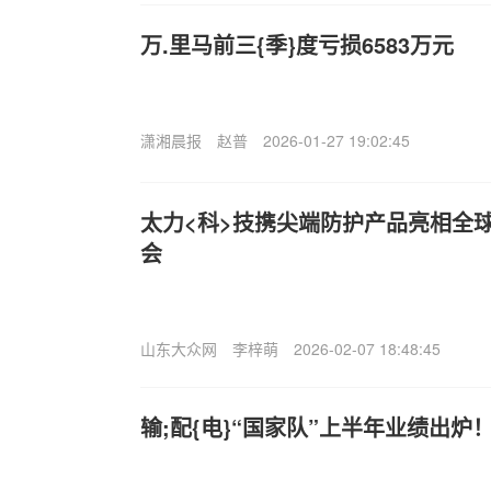
万.里马前三{季}度亏损6583万元
潇湘晨报
赵普
2026-01-27 19:02:45
太力<科>技携尖端防护产品亮相全
会
山东大众网
李梓萌
2026-02-07 18:48:45
输;配{电}“国家队”上半年业绩出炉