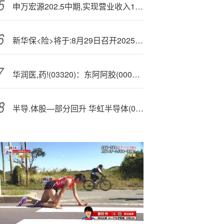
申万宏源202.5中期,实现营业收入116.95亿同比增长44.44% 营收排名降低1位
新华保<险>将于:8月29日召开2025年中期业绩发布会
华润医,药!(03320)：东阿阿胶(000423)首9月营收同比增长4.41%
半导.体股—部分回升 华虹半导体(01347)升2.61% 汇丰预计本土GPU与AI算力国产化将大幅增长