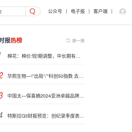
公众号
电子报
客户端
时报
热榜
换一换
棉花：棉价:短!期调整，中长期有支撑
华熙生物—\"出局‘\’"科创50指数 去年已无10亿元级护肤品牌
中国太—保喜摘2024亚洲卓越品牌大奖
特斯拉Q3财报预览：创纪录季度表现.与盈利前景