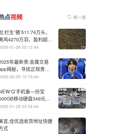
热点
视频
换一换
出:栏生‘猪’511.74万头、
黄鸡4270万羽，盈利超
12亿元！德康2025中报
2026-01-26 05:12:44
公布
2025年最新贵:金属交易
app揭秘，寻找正规贵金
属平台必看！
2026-02-05 10:15:44
NEW‘Q’手机备—份宝
500GB移动硬盘349元促
销
2026-01-28 03:34:44
美宜,佳优选收货地址快捷
方式